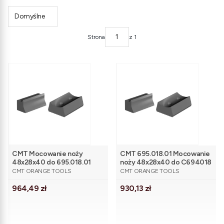
Domyślne
Strona
z 1
CMT Mocowanie noży
CMT 695.018.01 Mocowanie
48x28x40 do 695.018.01
noży 48x28x40 do C694018
PRODUCENT
PRODUCENT
CMT ORANGE TOOLS
CMT ORANGE TOOLS
Cena
Cena
964,49 zł
930,13 zł