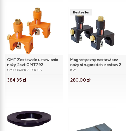
Bestseller
CMT Zestaw do ustawiania
Magnetyczny nastawiacz
noży, 2szt CMT792
noży strugarskich, zestaw 2
PRODUCENT
PRODUCENT
szt
CMT ORANGE TOOLS
IGM
Cena
Cena
384,35 zł
280,00 zł