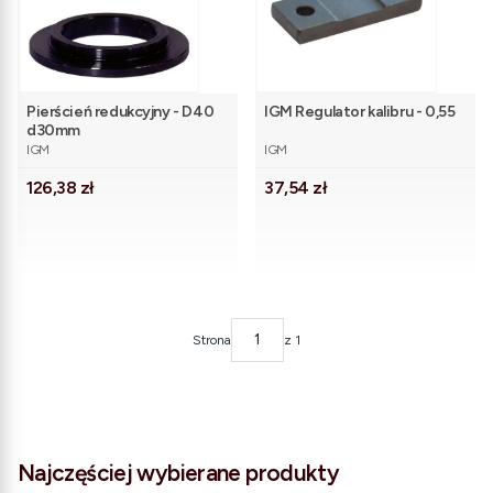
Pierścień redukcyjny - D40
IGM Regulator kalibru - 0,55
d30mm
PRODUCENT
PRODUCENT
IGM
IGM
Cena
Cena
126,38 zł
37,54 zł
Strona
z 1
Najczęściej wybierane produkty