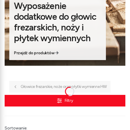
Wyposażenie
dodatkowe do głowic
frezarskich, noży i
płytek wymiennych
Przejdź do produktów
Głowice frezarskie, noże oraz płytki wymienne HW
Filtry
Lista produktów
Sortowanie: