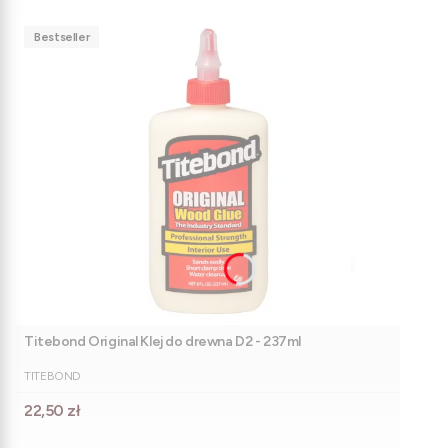
Bestseller
Titebond Original Klej do drewna D2 - 237ml
PRODUCENT
TITEBOND
Cena
22,50 zł