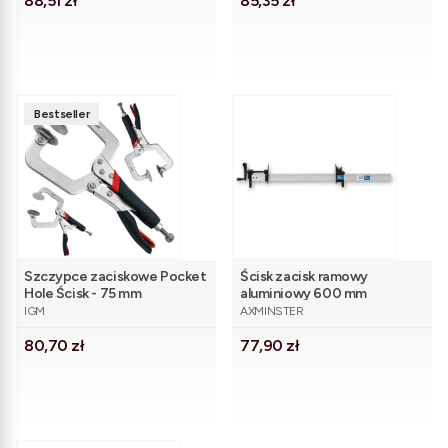
88,51 zł
85,35 zł
Bestseller
Szczypce zaciskowe Pocket
Ścisk zacisk ramowy
Hole Ścisk - 75 mm
aluminiowy 600 mm
PRODUCENT
PRODUCENT
Axminster
IGM
AXMINSTER
Cena
Cena
80,70 zł
77,90 zł