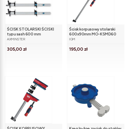
ŚCISK STOLARSKI ŚCISKI
Ścisk korpusowy stolarski
typu sash 600 mm
600x90mm MO-KSMD60
PRODUCENT
PRODUCENT
REGULOWANE 4 szt.
AXMINSTER
IGM
Axminster
Cena
Cena
305,00 zł
195,00 zł
ŚCISK KORPUSOWY
Kreg In-line zacisk do stołów