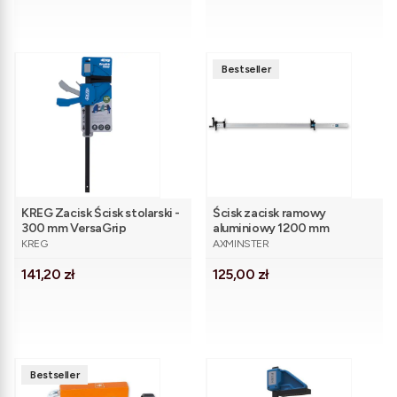
Bestseller
KREG Zacisk Ścisk stolarski -
Ścisk zacisk ramowy
300 mm VersaGrip
aluminiowy 1200 mm
PRODUCENT
PRODUCENT
Axminster
KREG
AXMINSTER
Cena
Cena
141,20 zł
125,00 zł
Bestseller