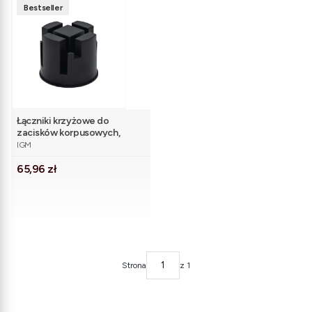
Bestseller
Łączniki krzyżowe do
zacisków korpusowych,
PRODUCENT
zestaw 4 szt.
IGM
Cena
65,96 zł
Strona
z 1