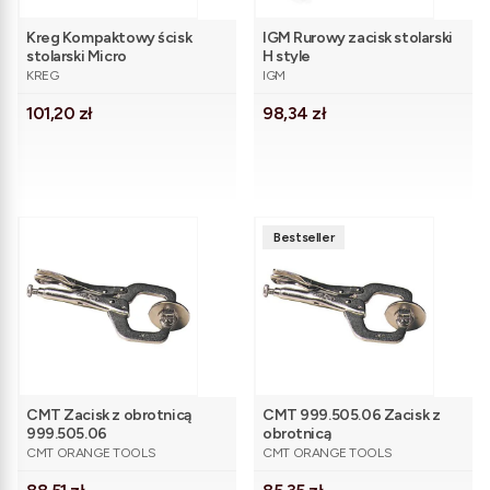
Kreg Kompaktowy ścisk
IGM Rurowy zacisk stolarski
stolarski Micro
H style
PRODUCENT
PRODUCENT
KREG
IGM
Cena
Cena
101,20 zł
98,34 zł
Bestseller
CMT Zacisk z obrotnicą
CMT 999.505.06 Zacisk z
999.505.06
obrotnicą
PRODUCENT
PRODUCENT
CMT ORANGE TOOLS
CMT ORANGE TOOLS
Cena
Cena