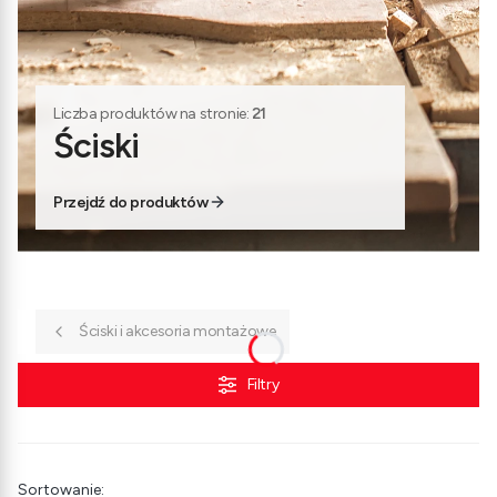
Liczba produktów na stronie:
21
Ściski
Przejdź do produktów
Ściski i akcesoria montażowe
Filtry
Lista produktów
Sortowanie: