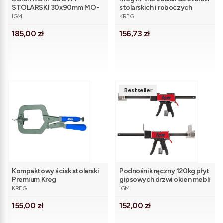
STOLARSKI 30x90mm MO-
stolarskich i roboczych
PRODUCENT
PRODUCENT
KSMD30
IGM
KREG
Cena
Cena
185,00 zł
156,73 zł
Bestseller
Kompaktowy ścisk stolarski
Podnośnik ręczny 120kg płyt
Premium Kreg
gipsowych drzwi okien mebli
PRODUCENT
PRODUCENT
KREG
IGM
Cena
Cena
155,00 zł
152,00 zł