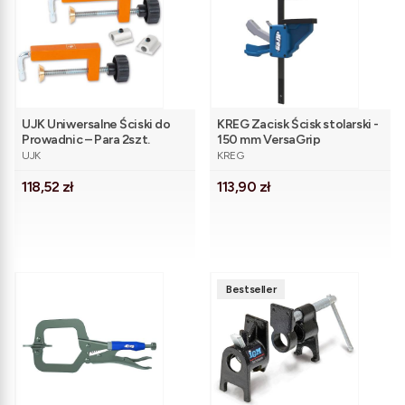
UJK Uniwersalne Ściski do
KREG Zacisk Ścisk stolarski -
Prowadnic – Para 2szt.
150 mm VersaGrip
PRODUCENT
PRODUCENT
UJK
KREG
Cena
Cena
118,52 zł
113,90 zł
Bestseller