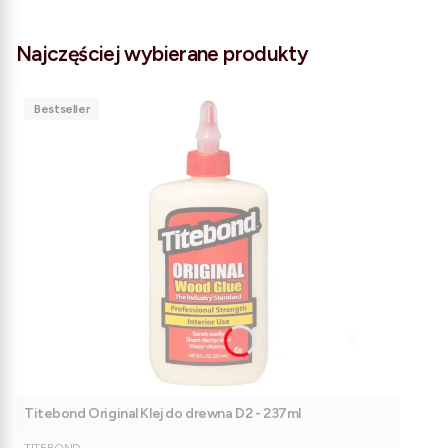
Najczęściej wybierane produkty
Bestseller
Titebond Original Klej do drewna D2 - 237ml
PRODUCENT
TITEBOND