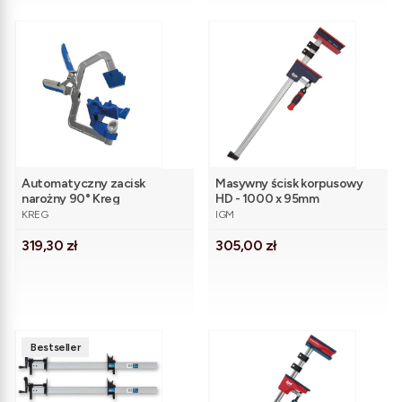
Automatyczny zacisk
Masywny ścisk korpusowy
narożny 90° Kreg
HD - 1000 x 95mm
PRODUCENT
PRODUCENT
KREG
IGM
Cena
Cena
319,30 zł
305,00 zł
Bestseller