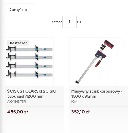
Domyślne
Strona
z 1
Bestseller
ŚCISK STOLARSKI ŚCISKI
Masywny ścisk korpusowy -
typu sash 1200 mm
1500 x 95mm
PRODUCENT
PRODUCENT
REGULOWANE 4 szt.
AXMINSTER
IGM
Axminster
Cena
Cena
485,00 zł
352,10 zł